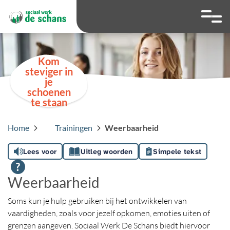
overslaan
Ga naar 
Hoog contrast wis
Lettergrootte
Lettergroot
Kom
steviger in
je
schoenen
te staan
Home
Trainingen
Weerbaarheid
Lees voor
Uitleg woorden
Simpele tekst
Weerbaarheid
Soms kun je hulp gebruiken bij het ontwikkelen van
vaardigheden, zoals voor jezelf opkomen, emoties uiten of
grenzen aangeven. Sociaal Werk De Schans biedt hiervoor