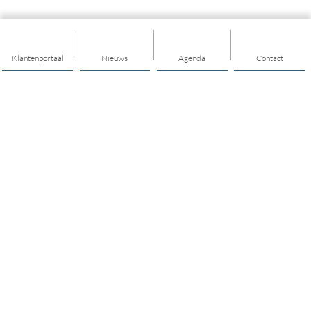
Klantenportaal
Nieuws
Agenda
Contact
Thema's
Ondersteuning
Trainingen
Nieuwkomers
Buurt & Dorp
Jongeren & Jeugd
Bewegen & Gezondheid
Onze teams