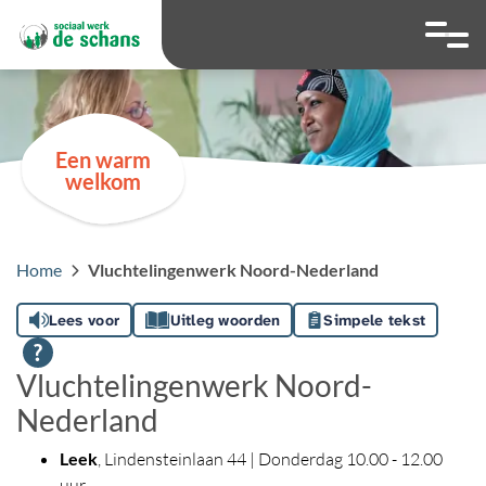
overslaan
Ga naar 
Hoog contrast wis
Lettergrootte
Lettergroot
Een warm
welkom
Home
Vluchtelingenwerk Noord-Nederland
Lees voor
Uitleg woorden
Simpele tekst
Vluchtelingenwerk Noord-
Nederland
Leek
, Lindensteinlaan 44 | Donderdag 10.00 - 12.00
uur