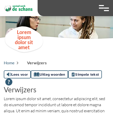
overslaan
Ga naar 
Hoog contrast wis
Lettergrootte
Lettergroot
Lorem
ipsum
dolor sit
amet
Home
Verwijzers
Lees voor
Uitleg woorden
Simpele tekst
Verwijzers
Lorem ipsum dolor sit amet, consectetur adipiscing elit, sed
do eiusmod tempor incididunt ut labore et dolore magna
aliqua. Ut enim ad minim veniam, quis nostrud exercitation