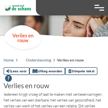
overslaan
Ga naar 
Hoog contrast wis
Lettergrootte
Lettergroot
Verlies en
rouw
Home
Ondersteuning
Verlies en rouw
Lees voor
Uitleg woorden
Simpele tekst
Verlies en rouw
Iedereen krijgt vroeg of laat te maken met verlieservaringen;
het verlies van een dierbare, het verlies van gezondheid, het
verlies van werk of het verlies van een relatie. Dit verlies