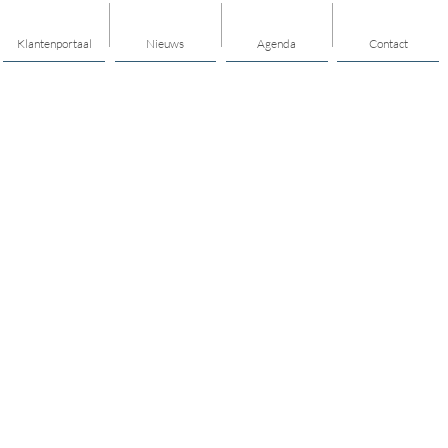
Klantenportaal
Nieuws
Agenda
Contact
Thema's
Ondersteuning
Trainingen
Nieuwkomers
Buurt & Dorp
Jongeren & Jeugd
Bewegen & Gezondheid
Onze teams