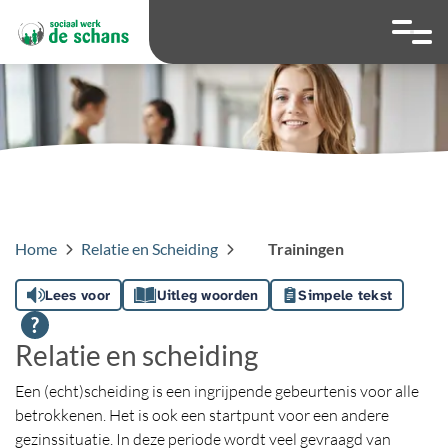
overslaan
Ga naar 
Hoog contrast wis
Lettergrootte
Lettergroot
Home
Relatie en Scheiding
Trainingen
Lees voor
Uitleg woorden
Simpele tekst
Relatie en scheiding
Een (echt)scheiding is een ingrijpende gebeurtenis voor alle
betrokkenen. Het is ook een startpunt voor een andere
gezinssituatie. In deze periode wordt veel gevraagd van