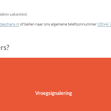
ijdens vakanties
)
deschans.nl
of bellen naar ons algemene telefoonnummer
(0594) 
ers?
Vroegsignalering