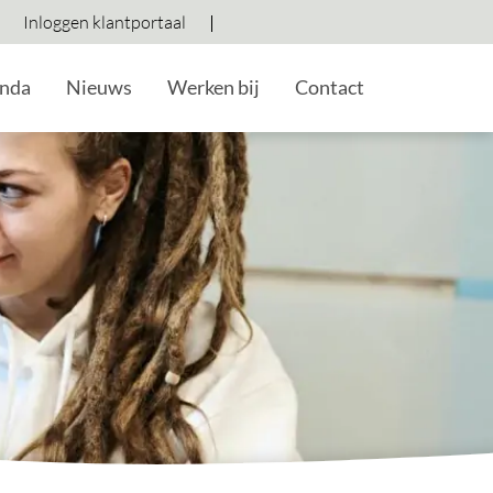
Inloggen klantportaal
Hoog contrast wisselen
Lettergrootte vergroten
Lettergrootte verkleine
nda
Nieuws
Werken bij
Contact