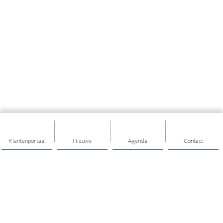
Klantenportaal
Nieuws
Agenda
Contact
Thema's
Ondersteuning
Trainingen