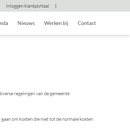
Inloggen klantportaal
Hoog contrast wisselen
Lettergrootte vergroten
Lettergrootte verkleine
nda
Nieuws
Werken bij
Contact
diverse regelingen van de gemeente
t gaan om kosten die niet tot de normale kosten