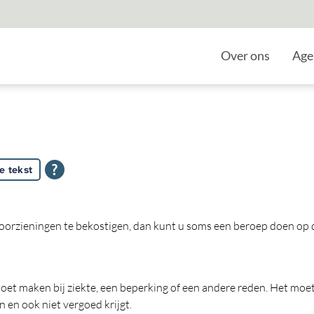
Home
Over ons
Age
e tekst
n
orzieningen te bekostigen, dan kunt u soms een beroep doen op 
oet maken bij ziekte, een beperking of een andere reden. Het moe
n en ook niet vergoed krijgt.