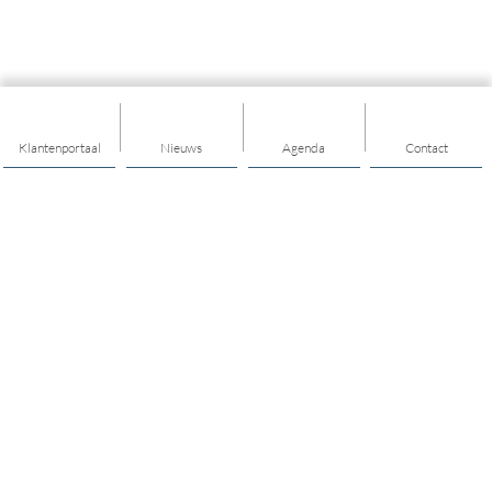
Klantenportaal
Nieuws
Agenda
Contact
Thema's
Ondersteuning
Trainingen
Nieuwkomers
Buurt & Dorp
Jongeren & Jeugd
Bewegen & Gezondheid