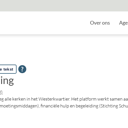
Home
Over ons
Age
e tekst
ning
W)
alle kerken in het Westerkwartier. Het platform werkt samen aa
oetingsmiddagen), financiële hulp en begeleiding (Stichting Sc