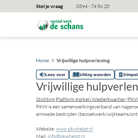
overslaan
Stel je vraag
0594 - 74 56 20
Home
Vrijwillige hulpverlening
Lees voor
Uitleg woorden
Simpel
Vrijwillige hulpverle
Stichting Platform Kerken Westerkwartier (PK
PKW is een samenwerkingsverband van nagenoeg 
armoede bestrijden (bezoekwerk/wijkteams/ontm
Website:
www.pkwhelpt.nl
Mail:
info@pkwhelpt.nl