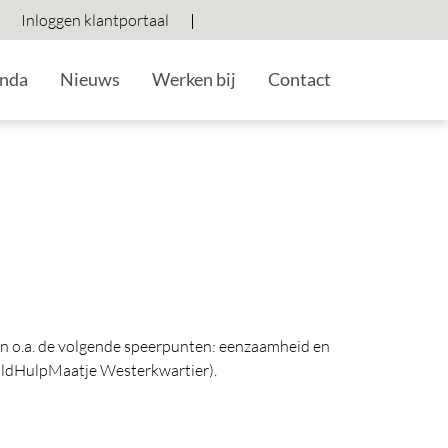
Inloggen klantportaal
Hoog contrast wisselen
Lettergrootte vergroten
Lettergrootte verkleine
nda
Nieuws
Werken bij
Contact
n o.a. de volgende speerpunten: eenzaamheid en
huldHulpMaatje Westerkwartier).