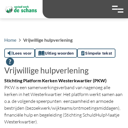
overslaan
Ga naar 
Hoog contrast wis
Lettergrootte
Lettergroot
Home
Vrijwillige hulpverlening
Lees voor
Uitleg woorden
Simpele tekst
Vrijwillige hulpverlening
Stichting Platform Kerken Westerkwartier (PKW)
PKW is een samenwerkingsverband van nagenoeg alle
kerken in het Westerkwartier. Het platform werkt samen aan
o.a. de volgende speerpunten: eenzaamheid en armoede
bestrijden (bezoekwerk/wijkteams/ontmoetingsmiddagen),
financiële hulp en begeleiding (Stichting SchuldHulpMaatje
Westerkwartier).