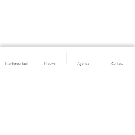
Klantenportaal
Nieuws
Agenda
Contact
Thema's
Ondersteuning
Trainingen
Nieuwkomers
Buurt & Dorp