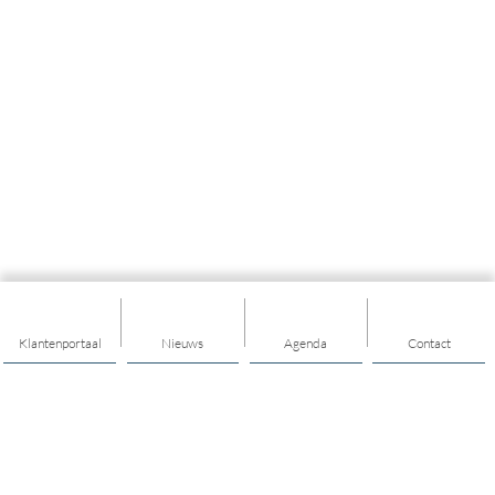
Klantenportaal
Nieuws
Agenda
Contact
Thema's
Ondersteuning