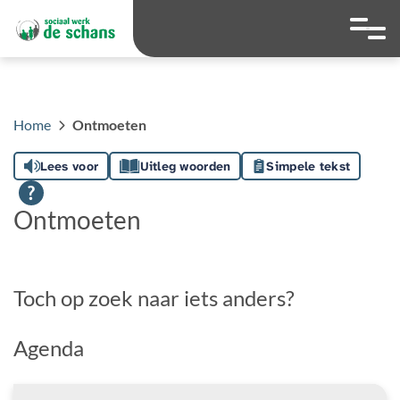
overslaan
Ga naar 
Hoog contrast wis
Lettergrootte
Lettergroot
Home
Ontmoeten
Lees voor
Uitleg woorden
Simpele tekst
Ontmoeten
Toch op zoek naar iets anders?
Agenda