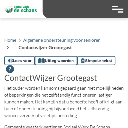
overslaan
Ga naar 
Hoog contrast wis
Lettergrootte
Lettergroot
Home
Algemene ondersteuning voor senioren
Contactwijzer Grootegast
Lees voor
Uitleg woorden
Simpele tekst
ContactWijzer Grootegast
Het ouder worden kan soms gepaard gaan met moeilijkheden
of beperkingen die het zelfstandig functioneren lastiger
kunnen maken. Het kan zijn dat u behoefte heeft of krijgt aan
hulp of ondersteuning bij bijvoorbeeld het zelfstandig
wonen, vervoer of vrijetijdsbesteding.
Gemeente Westerkwartier en Sociaal Werk De Schans