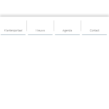
Klantenportaal
Nieuws
Agenda
Contact
Thema's
Ondersteuning
Trainingen
Nieuwkomers
Buurt & Dorp
Jongeren & Jeugd
Bewegen & Gezondheid