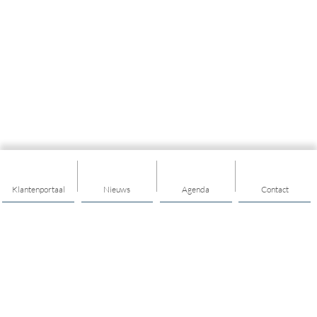
Klantenportaal
Nieuws
Agenda
Contact
Thema's
Ondersteuning
Trainingen