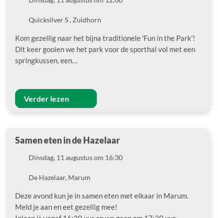
Locatie
Quicksilver S , Zuidhorn
Kom gezellig naar het bijna traditionele 'Fun in the Park'!
Dit keer gooien we het park voor de sporthal vol met een
springkussen, een…
Verder lezen
Samen eten in de Hazelaar
Datum
Dinsdag, 11 augustus om 16:30
Locatie
De Hazelaar, Marum
Deze avond kun je in samen eten met elkaar in Marum.
Meld je aan en eet gezellig mee!
Inloop is vanaf 16:30 uur en we gaan om 17:30 uur…