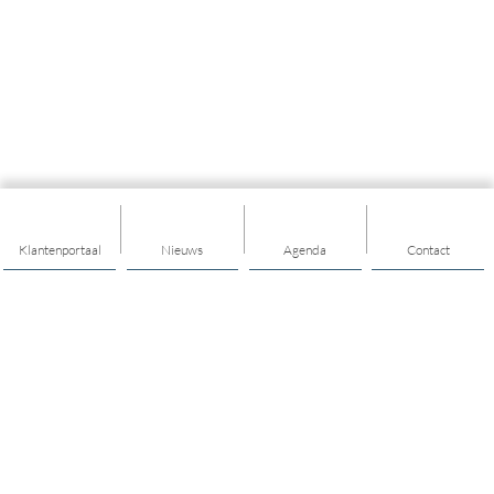
Klantenportaal
Nieuws
Agenda
Contact
Thema's
Ondersteuning
Trainingen
Nieuwkomers