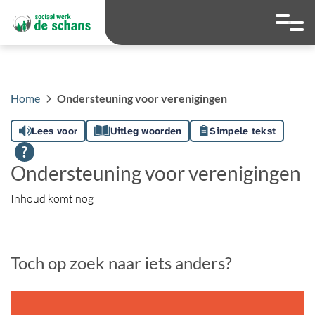
overslaan
Ga naar 
Hoog contrast wis
Lettergrootte
Lettergroot
Home
Ondersteuning voor verenigingen
Lees voor
Uitleg woorden
Simpele tekst
Ondersteuning voor verenigingen
Inhoud komt nog
Toch op zoek naar iets anders?