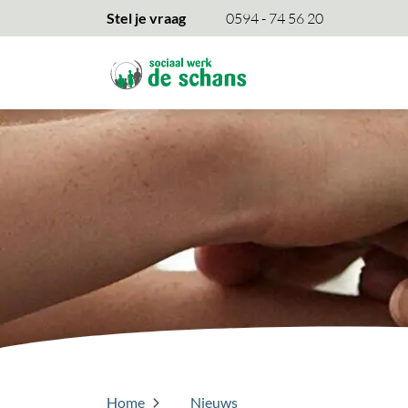
overslaan
Stel je vraag
0594 - 74 56 20
Home
Nieuws