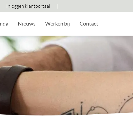
Inloggen klantportaal
Hoog contrast wisselen
Lettergrootte vergroten
Lettergrootte verkleine
nda
Nieuws
Werken bij
Contact