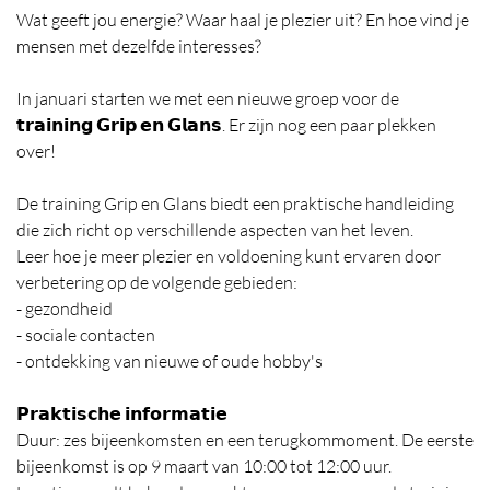
Wat geeft jou energie? Waar haal je plezier uit? En hoe vind je
mensen met dezelfde interesses?
In januari starten we met een nieuwe groep voor de
𝘁𝗿𝗮𝗶𝗻𝗶𝗻𝗴 𝗚𝗿𝗶𝗽 𝗲𝗻 𝗚𝗹𝗮𝗻𝘀. Er zijn nog een paar plekken
over!
De training Grip en Glans biedt een praktische handleiding
die zich richt op verschillende aspecten van het leven.
Leer hoe je meer plezier en voldoening kunt ervaren door
verbetering op de volgende gebieden:
- gezondheid
- sociale contacten
- ontdekking van nieuwe of oude hobby's
𝗣𝗿𝗮𝗸𝘁𝗶𝘀𝗰𝗵𝗲 𝗶𝗻𝗳𝗼𝗿𝗺𝗮𝘁𝗶𝗲
Duur: zes bijeenkomsten en een terugkommoment. De eerste
bijeenkomst is op 9 maart van 10:00 tot 12:00 uur.