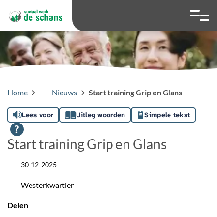
overslaan
Ga naar 
Hoog contrast wis
Lettergrootte
Lettergroot
Home
Nieuws
Start training Grip en Glans
Lees voor
Uitleg woorden
Simpele tekst
Start training Grip en Glans
30-12-2025
Datum
Westerkwartier
Locatie
Delen