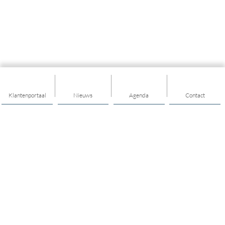
Klantenportaal
Nieuws
Agenda
Contact
Thema's
Ondersteuning
Trainingen
Nieuwkomers
Buurt & Dorp