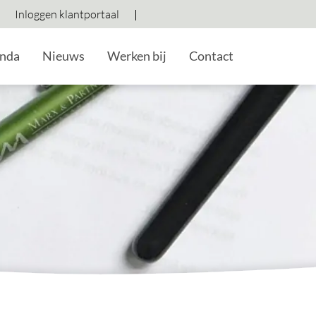
Inloggen klantportaal
Hoog contrast wisselen
Lettergrootte vergroten
Lettergrootte verkleine
nda
Nieuws
Werken bij
Contact