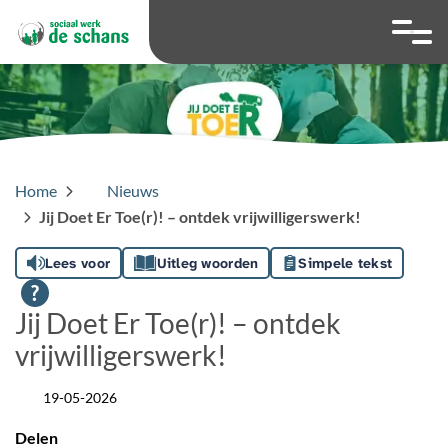
overslaan
Ga naar 
Hoog contrast wis
Lettergrootte
Lettergroot
Home
Nieuws
Jij Doet Er Toe(r)! – ontdek vrijwilligerswerk!
Lees voor
Uitleg woorden
Simpele tekst
Jij Doet Er Toe(r)! – ontdek
vrijwilligerswerk!
19-05-2026
Datum
Delen