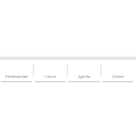
Klantenportaal
Nieuws
Agenda
Contact
Thema's
Ondersteuning
Trainingen
Nieuwkomers