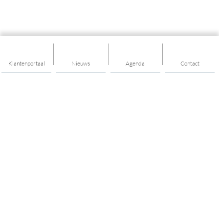
Klantenportaal
Nieuws
Agenda
Contact
Thema's
Ondersteuning
Trainingen
Nieuwkomers
Buurt & Dorp
Jongeren & Jeugd
Bewegen & Gezondheid