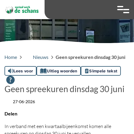
overslaan
Ga naar 
Hoog contrast wis
Lettergrootte
Lettergroot
Home
Nieuws
Geen spreekuren dinsdag 30 juni
Lees voor
Uitleg woorden
Simpele tekst
Geen spreekuren dinsdag 30 juni
27-06-2026
Datum
Delen
In verband met een kwartaalbijeenkomst komen alle
spreekuren op dinsdag 30 juni te vervallen.