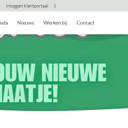
Inloggen klantportaal
Hoog contrast wisselen
Lettergrootte vergroten
Lettergrootte verkleine
nda
Nieuws
Werken bij
Contact