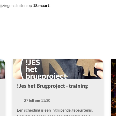
rijvingen sluiten op
18 maart!
!Jes het Brugproject - training
!
27 juli om 11:30
Datum
Een scheiding is een ingrijpende gebeurtenis.