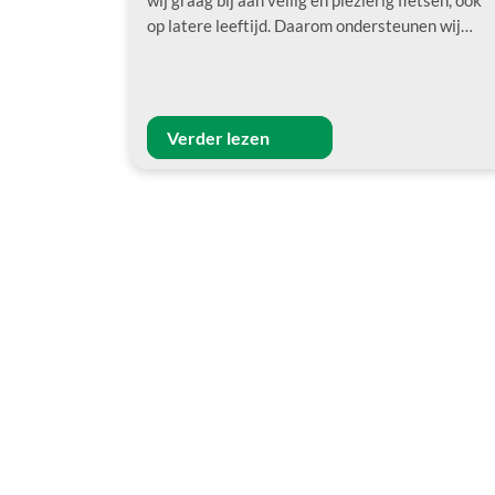
wij graag bij aan veilig en plezierig fietsen, ook
op latere leeftijd. Daarom ondersteunen wij…
Verder lezen