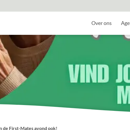
Home
Over ons
Age
n de First-Mates avond ook!