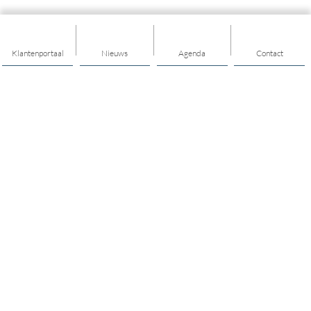
Klantenportaal
Nieuws
Agenda
Contact
Thema's
Ondersteuning
Trainingen
Nieuwkomers
Buurt & Dorp
Jongeren & Jeugd
Bewegen & Gezondheid
Onze teams