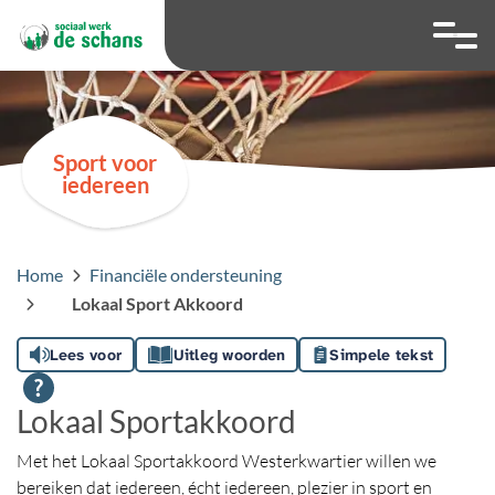
overslaan
Ga naar 
Hoog contrast wis
Lettergrootte
Lettergroot
Sport voor
iedereen
Home
Financiële ondersteuning
Lokaal Sport Akkoord
Lees voor
Uitleg woorden
Simpele tekst
Lokaal Sportakkoord
Met het Lokaal Sportakkoord Westerkwartier willen we
bereiken dat iedereen, écht iedereen, plezier in sport en