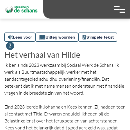
overslaan
Ga naar 
Hoog contrast wis
Lettergrootte
Lettergroot
Lees voor
Uitleg woorden
Simpele tekst
Het verhaal van Hilde
Ik ben sinds 2023 werkzaam bij Sociaal Werk de Schans. Ik
werk als Buurtmaatschappelijk werker met het
aandachtsgebied schuldhulpverlening/financiën. Dat
betekent dat ik met name mensen ondersteun met financiële
vragen in de breedste zin van het woord.
Eind 2023 leerde ik Johanna en Kees kennen. Zij hadden toen
al contact met Titia. Er waren onduidelijkheden bij de
Belastingdienst over het terugbetalen van achterstanden.
Kees vond het belangrijk dat dit goed geregeld was, zodat