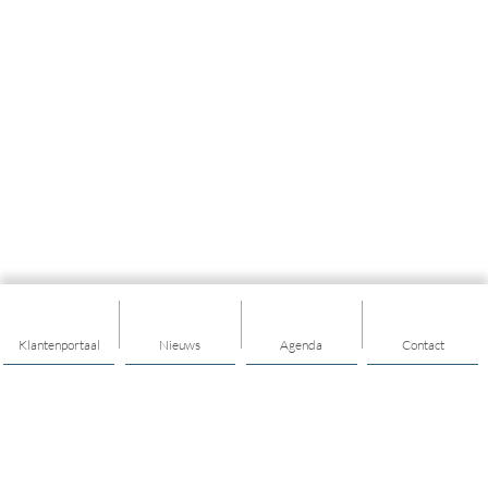
Klantenportaal
Nieuws
Agenda
Contact
Thema's
Ondersteuning