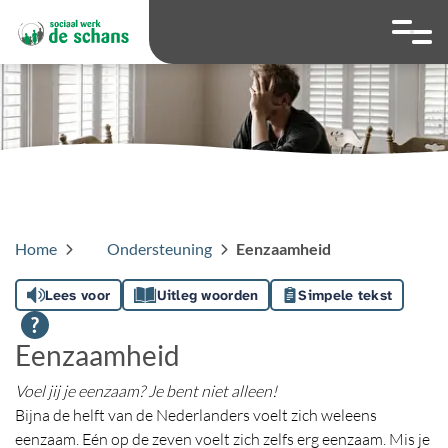
overslaan
Ga naar 
Hoog contrast wis
Lettergrootte
Lettergroot
Home
Ondersteuning
Eenzaamheid
Lees voor
Uitleg woorden
Simpele tekst
Eenzaamheid
Voel jij je eenzaam? Je bent niet alleen!
Bijna de helft van de Nederlanders voelt zich weleens
eenzaam. Eén op de zeven voelt zich zelfs erg eenzaam. Mis je