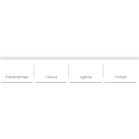
Klantenportaal
Nieuws
Agenda
Contact
Thema's
Ondersteuning
Trainingen
Nieuwkomers