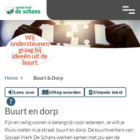
overslaan
Ga naar 
Hoog contrast wis
Lettergrootte
Lettergroot
Wij
ondersteunen
graag bij
ideeën uit de
buurt
Home
Buurt & Dorp
Lees voor
Uitleg woorden
Simpele tekst
Buurt en dorp
Fijn en veilig wonen is belangrijk voor iedereen. Je wilt je
thuis voelen in je straat, buurt en dorp. De buurtwerkers van
Sociaal Werk De Schans werken samen met jou aan de