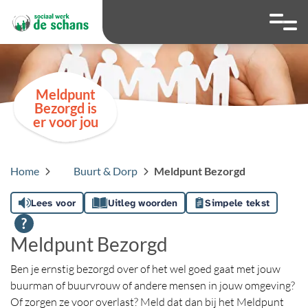
overslaan
Ga naar 
Hoog contrast wis
Lettergrootte
Lettergroot
Meldpunt
Bezorgd is
er voor jou
Home
Buurt & Dorp
Meldpunt Bezorgd
Lees voor
Uitleg woorden
Simpele tekst
Meldpunt Bezorgd
Ben je ernstig bezorgd over of het wel goed gaat met jouw
buurman of buurvrouw of andere mensen in jouw omgeving?
Of zorgen ze voor overlast? Meld dat dan bij het Meldpunt