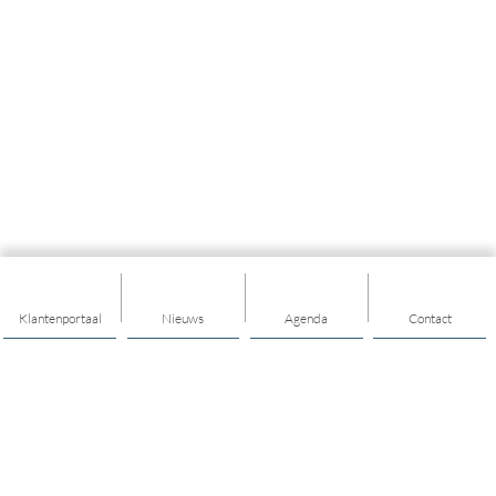
Klantenportaal
Nieuws
Agenda
Contact
Thema's
Ondersteuning
Trainingen