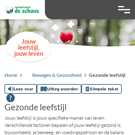
overslaan
Ga naar 
Hoog contrast wis
Lettergrootte
Lettergroot
Jouw
leefstijl,
jouw leven
Home
Bewegen & Gezondheid
Gezonde leefstijl
Lees voor
Uitleg woorden
Simpele tekst
Gezonde leefstijl
Jouw leefstijl is jouw specifieke manier van leven.
Verschillende factoren bepalen of jouw leefstijl gezond is,
bijvoorbeeld; je beweeg- en voedingspatroon en de balans