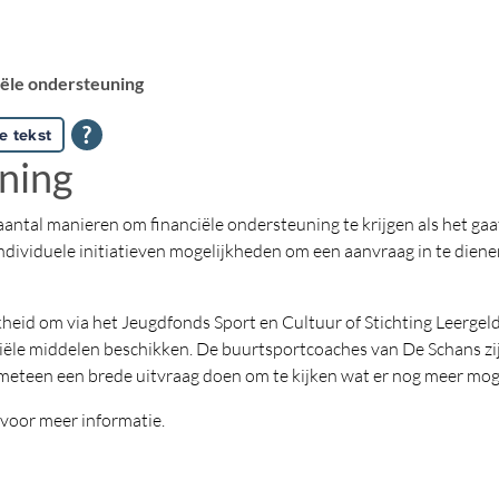
iële ondersteuning
e tekst
ning
ntal manieren om financiële ondersteuning te krijgen als het gaat
individuele initiatieven mogelijkheden om een aanvraag in te dien
jkheid om via het Jeugdfonds Sport en Cultuur of Stichting Leergel
anciële middelen beschikken. De buurtsportcoaches van De Schans z
teen een brede uitvraag doen om te kijken wat er nog meer mogeli
 voor meer informatie.