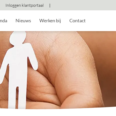
Inloggen klantportaal
Hoog contrast wisselen
Lettergrootte vergroten
Lettergrootte verkleine
nda
Nieuws
Werken bij
Contact