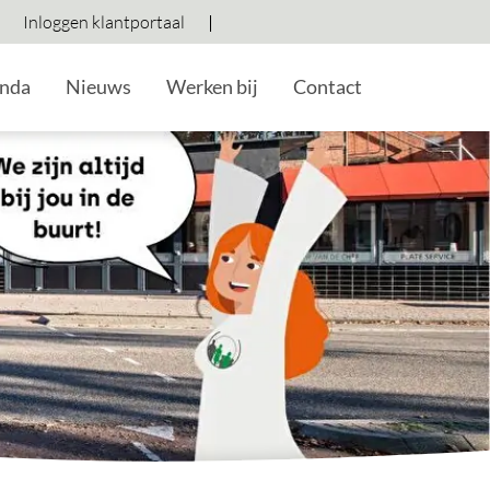
Inloggen klantportaal
Hoog contrast wisselen
Lettergrootte vergroten
Lettergrootte verkleine
nda
Nieuws
Werken bij
Contact