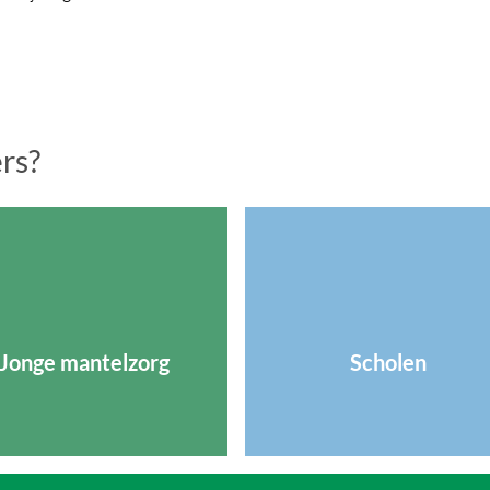
ers?
Jonge mantelzorg
Scholen