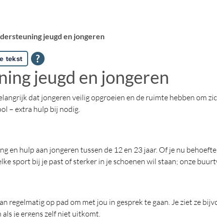
ersteuning jeugd en jongeren
e tekst
ing jeugd en jongeren
angrijk dat jongeren veilig opgroeien en de ruimte hebben om zich
l – extra hulp bij nodig.
g en hulp aan jongeren tussen de 12 en 23 jaar. Of je nu behoefte 
lke sport bij je past of sterker in je schoenen wil staan; onze buur
regelmatig op pad om met jou in gesprek te gaan. Je ziet ze bijvo
 als je ergens zelf niet uitkomt.