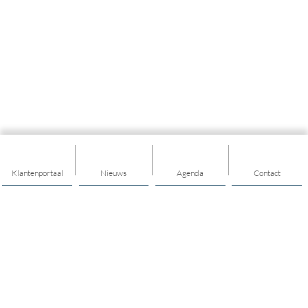
Klantenportaal
Nieuws
Agenda
Contact
Thema's
Ondersteuning
Trainingen
Nieuwkomers