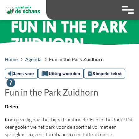
overslaan
Ga naar 
Hoog contrast wis
Lettergrootte
Lettergroot
Home
Agenda
Fun in the Park Zuidhorn
Lees voor
Uitleg woorden
Simpele tekst
Fun in the Park Zuidhorn
Delen
Kom gezellig naar het bijna traditionele 'Fun in the Park'! Dit
keer gooien we het park voor de sporthal vol met een
springkussen, een stormbaan én een toffe attractie.