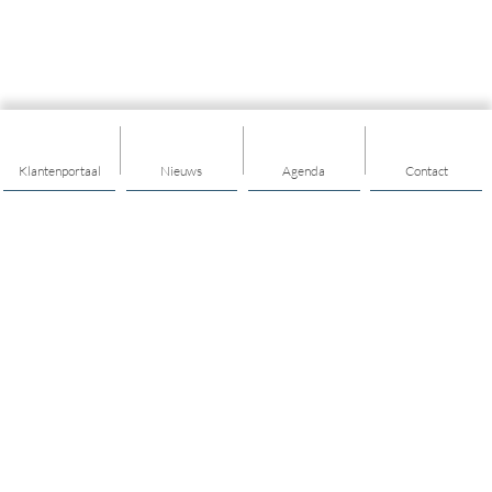
Klantenportaal
Nieuws
Agenda
Contact
Thema's
Ondersteuning
Trainingen
Nieuwkomers
Buurt & Dorp
Jongeren & Jeugd