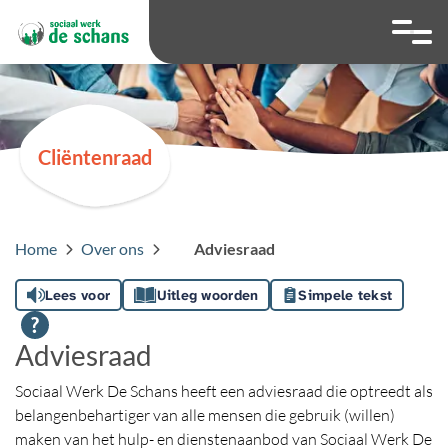
overslaan
Ga naar 
Hoog contrast wis
Lettergrootte
Lettergroot
Cliëntenraad
Home
Over ons
Adviesraad
Lees voor
Uitleg woorden
Simpele tekst
Adviesraad
Sociaal Werk De Schans heeft een adviesraad die optreedt als
belangenbehartiger van alle mensen die gebruik (willen)
maken van het hulp- en dienstenaanbod van Sociaal Werk De